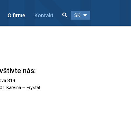
O firme
Kontakt
SK
vštivte nás:
ova 819
01 Karviná – Fryštát