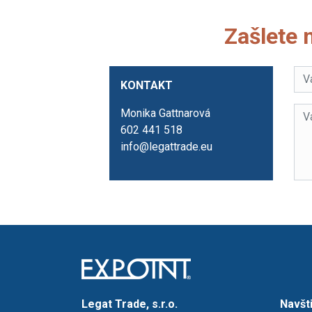
Zašlete 
KONTAKT
Monika Gattnarová
602 441 518
info@legattrade.eu
Legat Trade, s.r.o.
Navšt