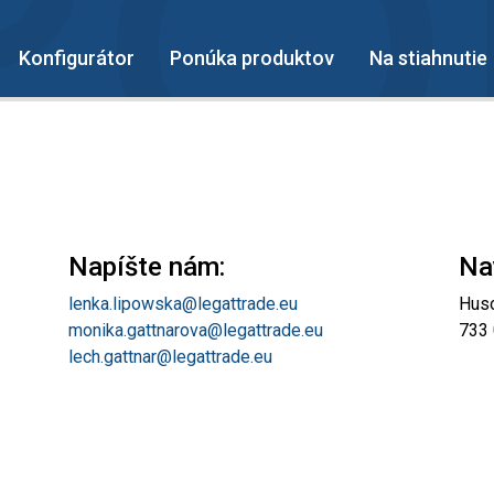
Konfigurátor
Ponúka produktov
Na stiahnutie
Napíšte nám:
Na
lenka.lipowska@legattrade.eu
Hus
monika.gattnarova@legattrade.eu
733 
lech.gattnar@legattrade.eu