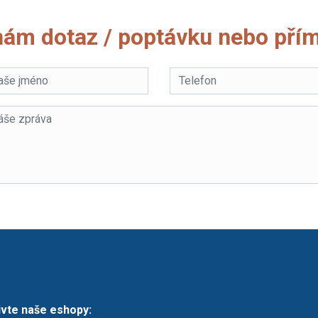
nám dotaz / poptávku nebo přím
ivte naše eshopy: